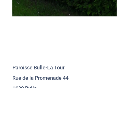
Paroisse Bulle-La Tour
Rue de la Promenade 44
1630 Bulle
026 912 47 24
secretariat@paroisse-bulle-latour.ch
comptabilite@paroisse-bulle-latour.ch