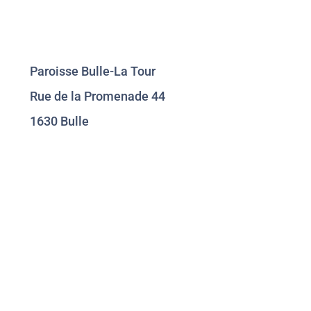
Paroisse Bulle-La Tour
Rue de la Promenade 44
1630 Bulle
026 912 47 24
secretariat@paroisse-bulle-latour.ch
comptabilite@paroisse-bulle-latour.ch